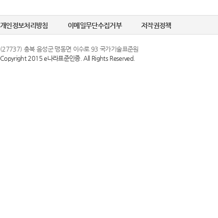
정한 문자 및 숫
선택정보를 입력하
6. "비밀번호"라
개인정보처리방침
이메일무단수집거부
저작권정책
수집이 필요한 경
의 보호를 위하여 
(27737) 충북 음성군 맹동면 이수로 93 국가기술표준원
Copyright 2015 e나라표준인증. All Rights Reserved.
② 개인정보의 
제 3 조 (이용약
국가기술표준원은 
1. 당 사이트는 
목적으로만 이용하
스화면에 게시합니
조치를 이행하겠
있도록 할 수 있습
2. 당 사이트는 
③ 개인정보의 
행 약관과 함께 
국가기술표준원은 
일자 7일 이전부
하고 있으며, 이
약관내용을 변경하
지체 없이 파기됩
지합니다. 이 경우