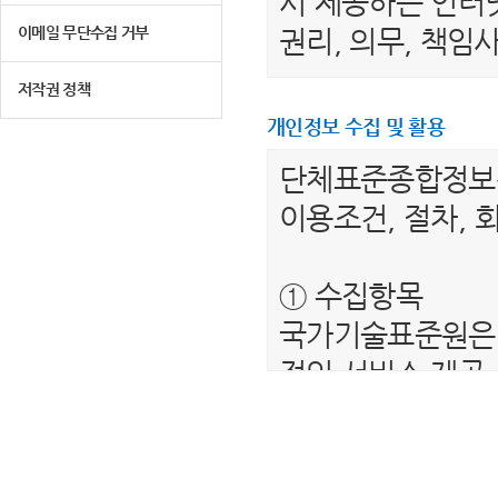
서 제공하는 인터넷
이메일 무단수집 거부
권리, 의무, 책
저작권 정책
제 2 조 (용어의 
개인정보 수집 및 활용
1. "이용자"라 
단체표준종합정
는 서비스를 받는
이용조건, 절차, 
2. “단체표준종
를 말합니다.
① 수집항목
3. "회원"이라 
국가기술표준원은 
하여 아이디(ID)
적인 서비스 제공
4. “비회원”이하
보를 수집하고 있
제공하는 서비스를
- 필수항목 : 이름
5. "회원 아이디
- 선택항목 : 해