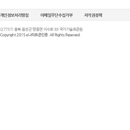
정한 문자 및 숫
선택정보를 입력하
6. "비밀번호"라
개인정보처리방침
이메일무단수집거부
저작권정책
수집이 필요한 경
의 보호를 위하여 
(27737) 충북 음성군 맹동면 이수로 93 국가기술표준원
Copyright 2015 e나라표준인증. All Rights Reserved.
② 개인정보의 
제 3 조 (이용약
국가기술표준원은 
1. 당 사이트는 
목적으로만 이용하
스화면에 게시합니
조치를 이행하겠
있도록 할 수 있습
2. 당 사이트는 
③ 개인정보의 
행 약관과 함께 
국가기술표준원은 
일자 7일 이전부
하고 있으며, 이
약관내용을 변경하
지체 없이 파기됩
지합니다. 이 경우