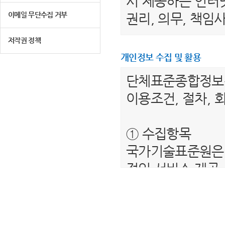
서 제공하는 인터넷
이메일 무단수집 거부
권리, 의무, 책
저작권 정책
제 2 조 (용어의 
개인정보 수집 및 활용
1. "이용자"라 
단체표준종합정
는 서비스를 받는
이용조건, 절차, 
2. “단체표준종
를 말합니다.
① 수집항목
3. "회원"이라 
국가기술표준원은 
하여 아이디(ID)
적인 서비스 제공
4. “비회원”이하
보를 수집하고 있
제공하는 서비스를
- 필수항목 : 이름
5. "회원 아이디
- 선택항목 : 해